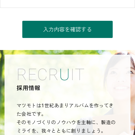
入力内容を確認する
R
E
C
R
U
I
T
採用情報
マツモトは1世紀あまりアルバムを作ってき
た会社です。
そのモノづくりのノウハウを主軸に、製造の
ミライを、我々とともに創りましょう。