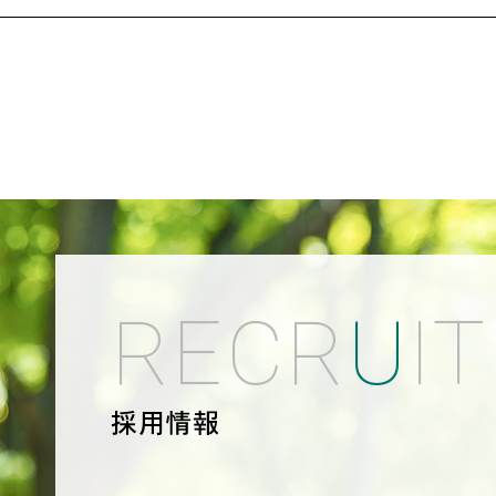
R
E
C
R
U
I
T
採用情報