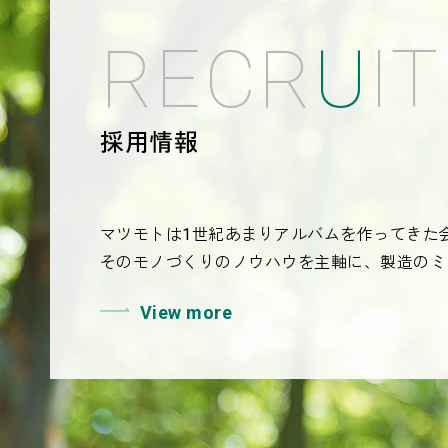
R
E
C
R
U
I
T
採用情報
マツモトは1世紀あまりアルバムを作ってきた
そのモノづくりのノウハウを主軸に、製造のミ
View more