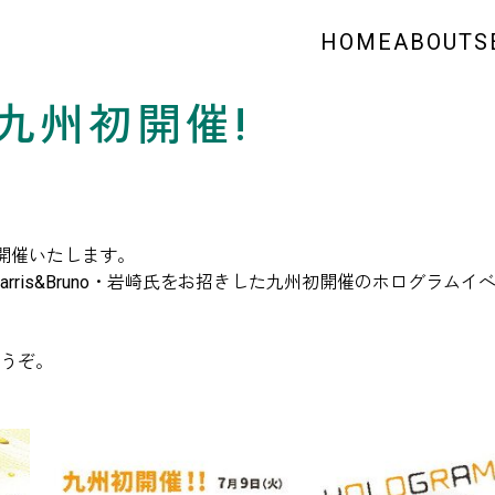
HOME
ABOUT
S
九州初開催!
開催いたします。
ris&Bruno・岩崎氏をお招きした九州初開催のホログラムイ
うぞ。