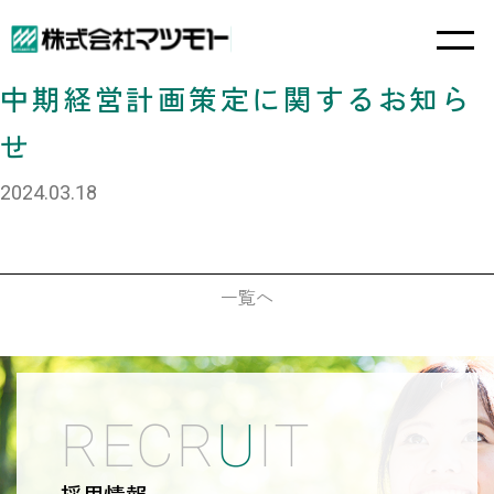
中期経営計画策定に関するお知ら
せ
2024.03.18
一覧へ
R
E
C
R
U
I
T