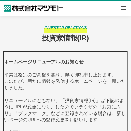
内
容
を
ス
キ
INVESTOR RELATIONS
ッ
投資家情報(IR)
プ
ホームページリニューアルのお知らせ
平素は格別のご高配を賜り、厚く御礼申し上げます。
このたび、新たに情報を発信するホームページを一新いた
しました。
リニューアルにともない、「投資家情報(IR)」は下記のよ
うにURLが変更になりましたのでブラウザの「お気に入
り」「ブックマーク」などに登録されている場合は、新し
いページのURLへの登録変更をお願いします。