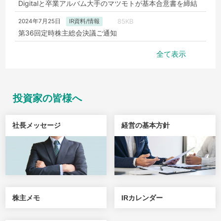
Digitalと卒業アルバム大手のマツモトが基本合意書を締結
85KB
IR資料/情報
2024年7月25日
第36回定時株主総会決議ご通知
1.8MB
694KB
85KB
179KB
決算資料
適時開示資料
IR資料/情報
お知らせ
2024年9月12日
2024年7月4日
2024年7月25日
2024年7月25日
全て表示
2025年4月期 第1四半期決算短信（非連結）
2024年4月期決算説明資料
第36回定時株主総会決議ご通知
ブロックチェーンで「卒業後もずっと続く卒アル」をNTT
Digitalと卒業アルバム大手のマツモトが基本合意書を締結
1.7MB
1.9MB
105KB
IR資料/情報
適時開示資料
決算資料
2024年6月14日
2023年12月22日
2024年7月2日
104KB
お知らせ
2024年6月27日
通期業績予想と実績値との差異に関するお知らせ
2024年4月期第２四半期 決算説明資料(2)
2024年定時株主総会招集ご通知
投資家の皆様へ
機関投資家・アナリスト向け2024年４月期決算説明会オン
ライン開催のお知らせ。
1.0MB
1.9MB
268KB
IR資料/情報
適時開示資料
決算資料
2024年6月14日
2023年12月22日
2024年3月18日
2024年4月期 決算短信（非連結）
2024年4月期第２四半期 決算説明資料(1)
中期経営計画策定に関するお知らせ
社長メッセージ
経営の基本方針
138KB
お知らせ
2024年3月27日
パブリックブロックチェーンAvalancheとの協業と、欧州
でのゲーム開発体制について
株主メモ
IRカレンダー